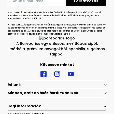
A kupon a kézhezvételtől számított 48 órán belül érvényes, és az első vásárlásodra
vonatkozik. A kedvezmény csak a nem leértékelt termékekre érvényes, és nem
vonható össze más akciókkal.
A „FELIRATKOZÁS” gombra kattintva Ön hozzájárul ahhoz, hogy e-mail címe bekerüljön
az oldal üzemeltetőjének adatbázisába, és hogy tájékoztatást kapjon termékeiről és
szolgáltatásairól. A személyes adatok feldolgozásáról és védelméről, valamint az
érintettek jogairól további információkat,
itt találhatók
A Barebarics egy stílusos, mezítlábas cipők
márkája, prémium anyagokból, speciális, rugalmas
talppal.
Kövessen minket
Rólunk
Minden, amit a vásárlásról tudni kell
Jogi információk