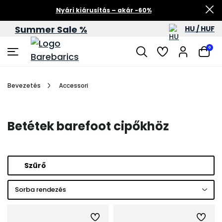
Nyári kiárusítás – akár -60%
Summer Sale %
HU / HUF
0
Bevezetés
Accessori
Betétek barefoot cipőkhöz
Szűrő
Sorba rendezés