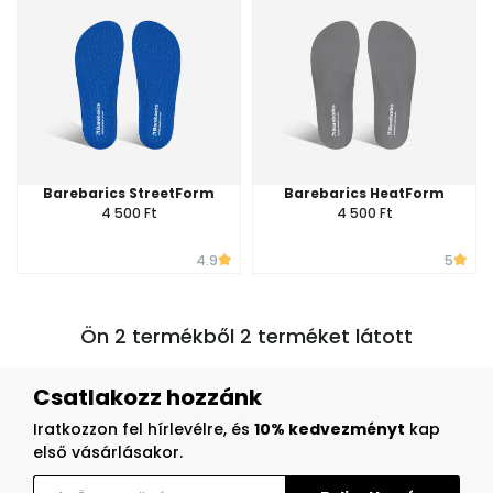
Barebarics StreetForm
Barebarics HeatForm
4 500 Ft
4 500 Ft
4.9
5
Ön 2 termékből 2 terméket látott
Csatlakozz hozzánk
Iratkozzon fel hírlevélre, és
10% kedvezményt
kap
első vásárlásakor.