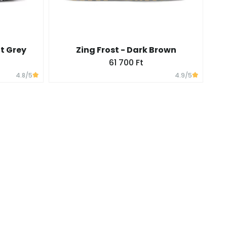
t Grey
Zing Frost - Dark Brown
61 700 Ft
4.8
/5
4.9
/5