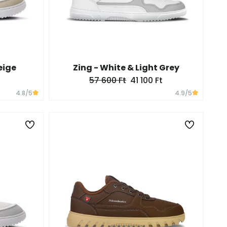
eige
Zing - White & Light Grey
57 600 Ft
41 100 Ft
4.8
/5
4.9
/5