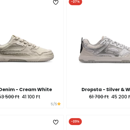
-27%
 Denim - Cream White
Dropsta - Silver & 
53 500 Ft
41 100 Ft
61 700 Ft
45 200 
5
/5
-23%