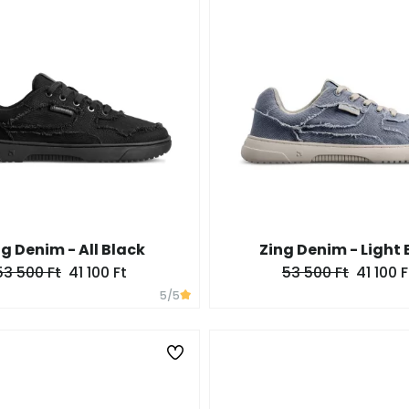
g Denim - All Black
Zing Denim - Light 
53 500 Ft
41 100 Ft
53 500 Ft
41 100 F
5
/5