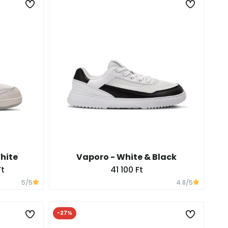
White
Vaporo - White & Black
Ft
41 100 Ft
5
/5
4.8
/5
-27%