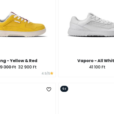
ing - Yellow & Red
Vaporo - All Whi
9 300 Ft
32 900 Ft
41 100 Ft
4.9
/5
ÚJ