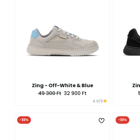
Zing - Off-White & Blue
Zin
49 300 Ft
32 900 Ft
4.9
/5
-33%
-33%