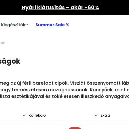
Nyári kiárusítás – akár -60%
Kiegészítők
Summer Sale %
gok
nságok
 meg az új férfi barefoot cipők. Viszlát összenyomott l
, hogy természetesen mozoghassanak. Könnyűek, mint e
sta esztétikájával és tökéletesen illeszkedő anyagaival
Kollekció
Extra