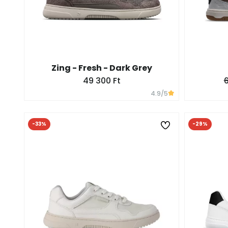
Zing - Fresh - Dark Grey
49 300 Ft
6
4.9
/5
-33%
-29%