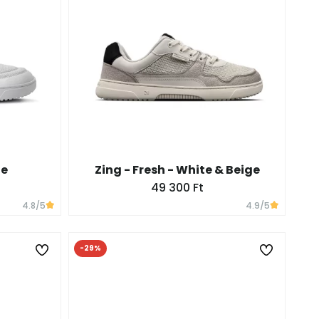
te
Zing - Fresh - White & Beige
49 300 Ft
4.8
/5
4.9
/5
-29%