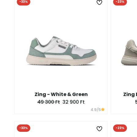
-33%
-23%
Zing - White & Green
Zing
49 300 Ft
32 900 Ft
4.9
/5
-33%
-23%