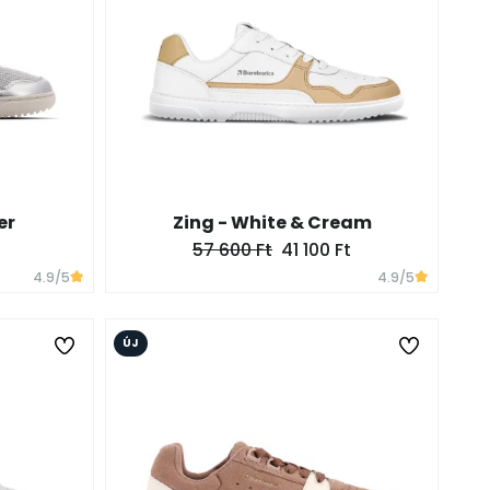
er
Zing - White & Cream
57 600 Ft
41 100 Ft
4.9
/5
4.9
/5
ÚJ