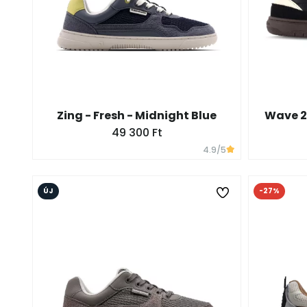
Zing - Fresh - Midnight Blue
Wave 2
49 300 Ft
4.9
/5
ÚJ
-27%