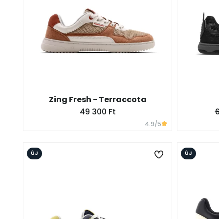
Zing Fresh - Terraccota
49 300 Ft
6
4.9
/5
ÚJ
ÚJ