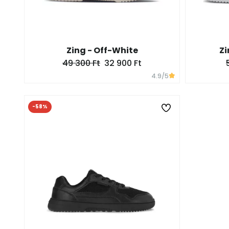
Zing - Off-White
Zi
49 300 Ft
32 900 Ft
4.9
/5
-58%