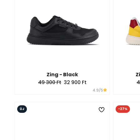
Zing - Black
Z
49 300 Ft
32 900 Ft
4
4.9
/5
ÚJ
-27%