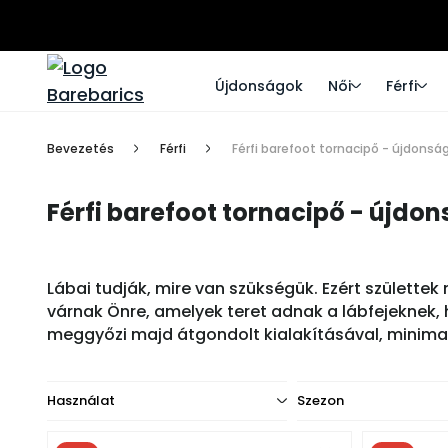
Újdonságok
Női
Férfi
Bevezetés
Férfi
Férfi barefoot tornacipő - újdonsá
Férfi barefoot tornacipő - újdo
Lábai tudják, mire van szükségük. Ezért születtek
várnak Önre, amelyek teret adnak a lábfejeknek
meggyőzi majd átgondolt kialakításával, minimali
Használat
Szezon