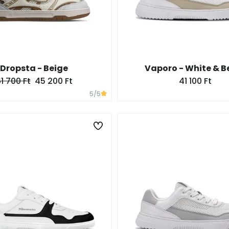
Dropsta - Beige
Vaporo - White & B
1 700 Ft
45 200 Ft
41 100 Ft
5
/5