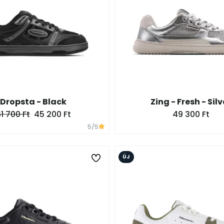
Dropsta - Black
Zing - Fresh - Silv
1 700 Ft
45 200 Ft
49 300 Ft
5
/5
ÚJ