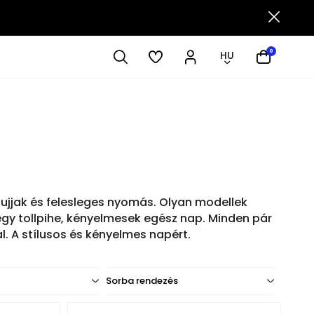
0
HU
ábujjak és felesleges nyomás. Olyan modellek
gy tollpihe, kényelmesek egész nap. Minden pár
. A stílusos és kényelmes napért.
Sorba rendezés