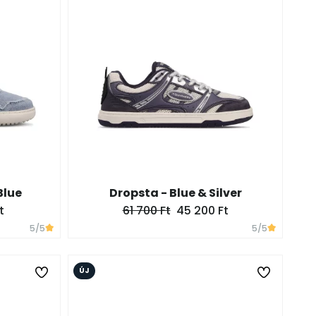
Blue
Dropsta - Blue & Silver
t
61 700 Ft
45 200 Ft
5
/5
5
/5
ÚJ