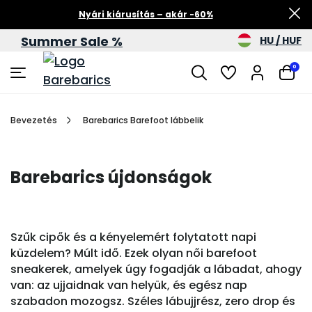
Nyári kiárusítás – akár -60%
Summer Sale %
HU / HUF
0
Bevezetés
Barebarics Barefoot lábbelik
Barebarics újdonságok
Szűk cipők és a kényelemért folytatott napi
küzdelem? Múlt idő. Ezek olyan női barefoot
sneakerek, amelyek úgy fogadják a lábadat, ahogy
van: az ujjaidnak van helyük, és egész nap
szabadon mozogsz. Széles lábujjrész, zero drop és