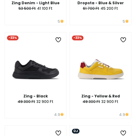
Zing Denim - Light Blue
Dropsta - Blue & Silver
53 500 Ft
41 100 Ft
61 700 Ft
45 200 Ft
5
5
-33%
-33%
Zing - Black
Zing - Yellow & Red
49 300 Ft
32 900 Ft
49 300 Ft
32 900 Ft
4.9
4.9
ÚJ