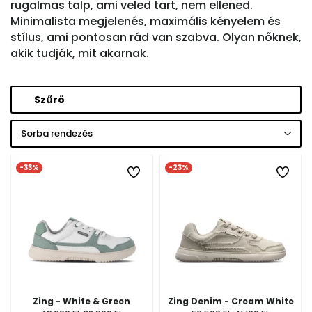
rugalmas talp, ami veled tart, nem ellened.
Minimalista megjelenés, maximális kényelem és
stílus, ami pontosan rád van szabva. Olyan nőknek,
akik tudják, mit akarnak.
Szűrő
Sorba rendezés
-33%
-23%
Zing - White & Green
Zing Denim - Cream White