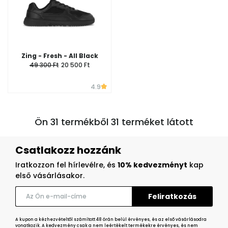
Zing - Fresh - All Black
49 300 Ft
20 500 Ft
4.9
Ön 31 termékből 31 terméket látott
Csatlakozz hozzánk
Iratkozzon fel hírlevélre, és
10% kedvezményt
kap
első vásárlásakor.
A kupon a kézhezvételtől számított 48 órán belül érvényes, és az első vásárlásodra
vonatkozik. A kedvezmény csak a nem leértékelt termékekre érvényes, és nem