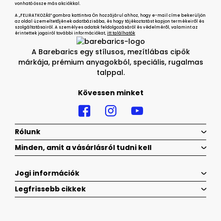
vonható össze más akciókkal.
A „FELIRATKOZÁS” gombra kattintva Ön hozzájárul ahhoz, hogy e-mail címe bekerüljön
az oldal üzemeltetőjének adatbázisába, és hogy tájékoztatást kapjon termékeiről és
szolgáltatásairól. A személyes adatok feldolgozásáról és védelméről, valamint az
érintettek jogairól további információkat,
itt találhatók
A Barebarics egy stílusos, mezítlábas cipők
márkája, prémium anyagokból, speciális, rugalmas
talppal.
Kövessen minket
Rólunk
Minden, amit a vásárlásról tudni kell
Jogi információk
Legfrissebb cikkek