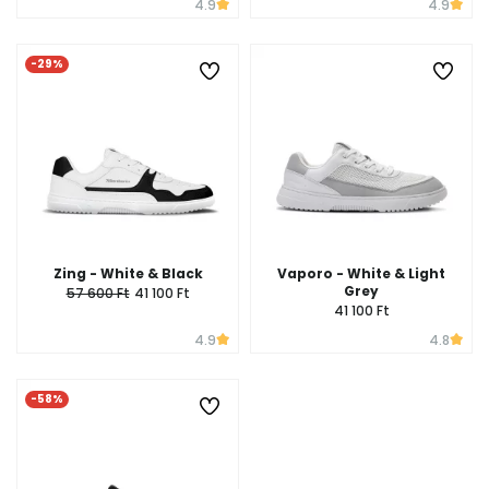
4.9
4.9
-29%
Zing - White & Black
Vaporo - White & Light
Grey
57 600 Ft
41 100 Ft
41 100 Ft
4.9
4.8
-58%