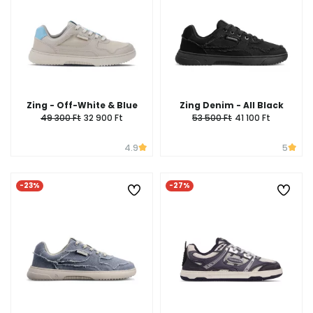
Zing - Off-White & Blue
Zing Denim - All Black
49 300 Ft
32 900 Ft
53 500 Ft
41 100 Ft
4.9
5
-23%
-27%