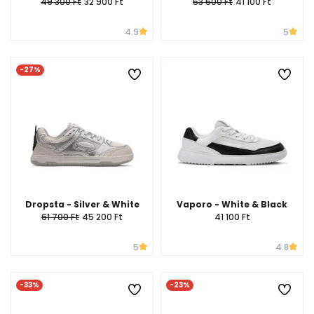
49 300 Ft
32 900 Ft
53 500 Ft
41 100 Ft
4.9
5
-27%
Dropsta - Silver & White
Vaporo - White & Black
61 700 Ft
45 200 Ft
41 100 Ft
5
4.8
-33%
-23%