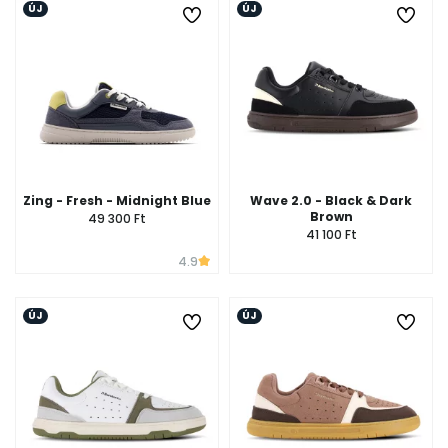
ÚJ
ÚJ
Zing - Fresh - Midnight Blue
Wave 2.0 - Black & Dark
Brown
49 300 Ft
41 100 Ft
4.9
ÚJ
ÚJ