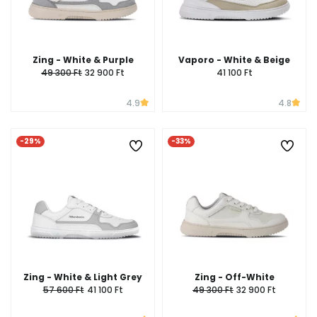
Zing - White & Purple
Vaporo - White & Beige
49 300 Ft
32 900 Ft
41 100 Ft
4.9
4.8
-29%
-33%
Zing - White & Light Grey
Zing - Off-White
57 600 Ft
41 100 Ft
49 300 Ft
32 900 Ft