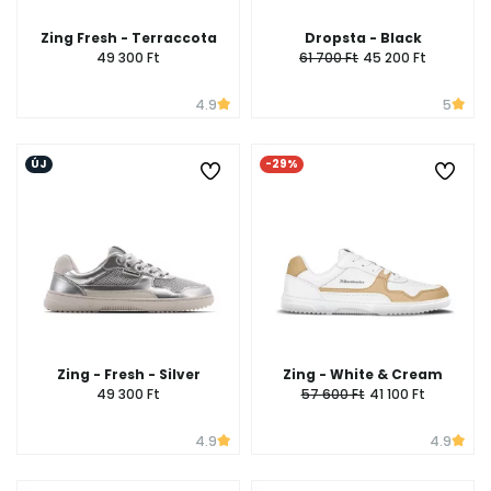
Zing Fresh - Terraccota
Dropsta - Black
49 300 Ft
61 700 Ft
45 200 Ft
4.9
5
ÚJ
-29%
Zing - Fresh - Silver
Zing - White & Cream
49 300 Ft
57 600 Ft
41 100 Ft
4.9
4.9