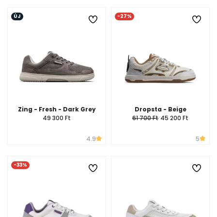
ÚJ
-27%
Zing - Fresh - Dark Grey
Dropsta - Beige
49 300 Ft
61 700 Ft
45 200 Ft
4.9
5
-33%