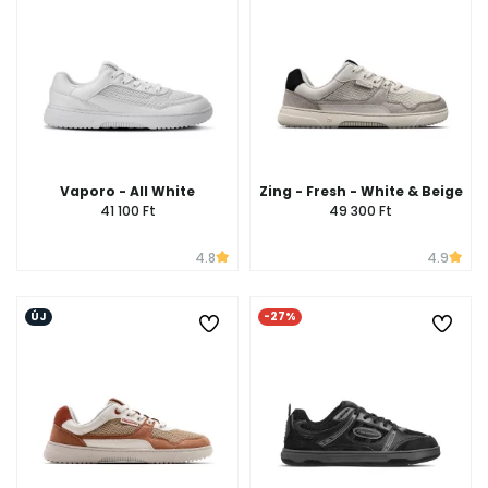
Vaporo - All White
Zing - Fresh - White & Beige
41 100 Ft
49 300 Ft
4.8
4.9
ÚJ
-27%