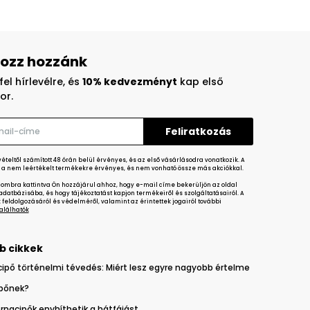
ozz hozzánk
fel hírlevélre, és
10% kedvezményt
kap első
or.
teltől számított 48 órán belül érvényes, és az első vásárlásodra vonatkozik. A
a nem leértékelt termékekre érvényes, és nem vonható össze más akciókkal.
gombra kattintva Ön hozzájárul ahhoz, hogy e-mail címe bekerüljön az oldal
datbázisába, és hogy tájékoztatást kapjon termékeiről és szolgáltatásairól. A
feldolgozásáról és védelméről, valamint az érintettek jogairól további
 találhatók
b cikkek
cipő történelmi tévedés: Miért lesz egyre nagyobb értelme
ipőnek?
rnacipők enyhíthetik a hátfájást