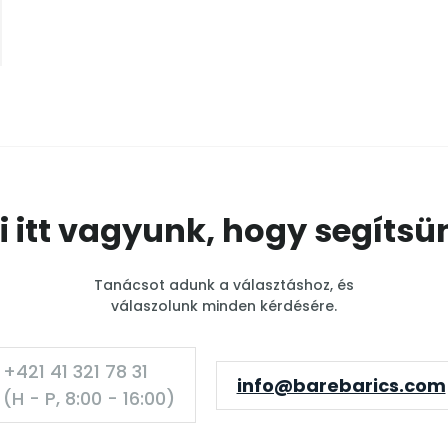
i itt vagyunk, hogy segítsü
Tanácsot adunk a választáshoz, és
válaszolunk minden kérdésére.
+421 41 321 78 31
info@barebarics.com
(H - P, 8:00 - 16:00)