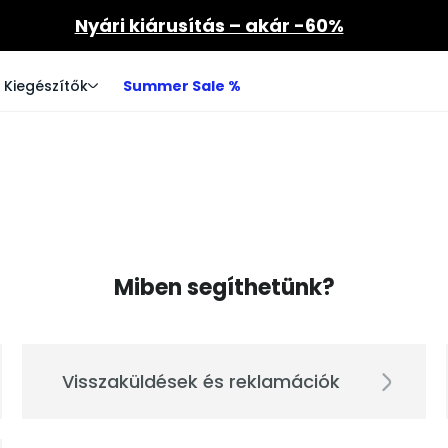
Nyári kiárusítás – akár -60%
Kiegészítők
Summer Sale %
Gyakran ismételt
kérdések
Miben segíthetünk?
Visszaküldések és reklamációk