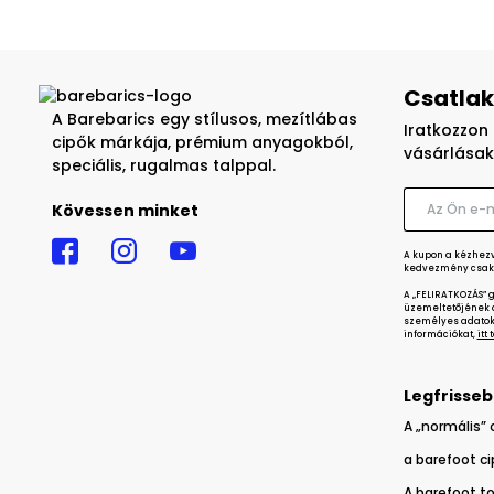
Csatlak
A Barebarics egy stílusos, mezítlábas
Iratkozzon 
cipők márkája, prémium anyagokból,
vásárlásak
speciális, rugalmas talppal.
Kövessen minket
A kupon a kézhezvé
kedvezmény csak 
A „FELIRATKOZÁS” 
üzemeltetőjének a
személyes adatok 
információkat,
itt
Legfrisseb
A „normális” 
a barefoot c
A barefoot to