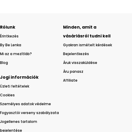
Rólunk
Minden, amit a
vásárlásról tudni kell
Érintkezés
By Be Lenka
Gyakran ismételt kérdések
Mi az a mezítláb?
Bejelentkezés
Blog
Áruk visszaküldése
Áru panasz
Jogi információk
Affiliate
Üzleti feltételek
Cookies
Személyes adatok védelme
Fogyasztói verseny szabályzata
Jogellenes tartalom
bejelentése