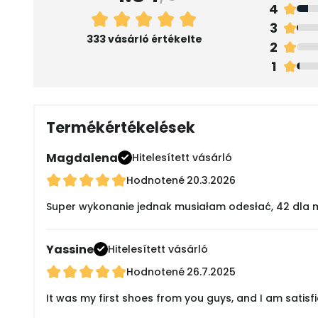
4
3
333 vásárló értékelte
2
1
Termékértékelések
Magdalena
Hitelesített vásárló
Hodnotené
20.3.2026
Super wykonanie jednak musiałam odesłać, 42 dla m
Yassine
Hitelesített vásárló
Hodnotené
26.7.2025
It was my first shoes from you guys, and I am satisf