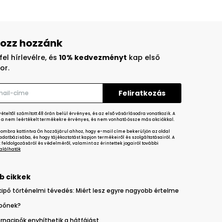
ozz hozzánk
fel hírlevélre, és
10% kedvezményt
kap első
or.
teltől számított 48 órán belül érvényes, és az első vásárlásodra vonatkozik. A
a nem leértékelt termékekre érvényes, és nem vonható össze más akciókkal.
gombra kattintva Ön hozzájárul ahhoz, hogy e-mail címe bekerüljön az oldal
datbázisába, és hogy tájékoztatást kapjon termékeiről és szolgáltatásairól. A
feldolgozásáról és védelméről, valamint az érintettek jogairól további
 találhatók
b cikkek
cipő történelmi tévedés: Miért lesz egyre nagyobb értelme
ipőnek?
rnacipők enyhíthetik a hátfájást