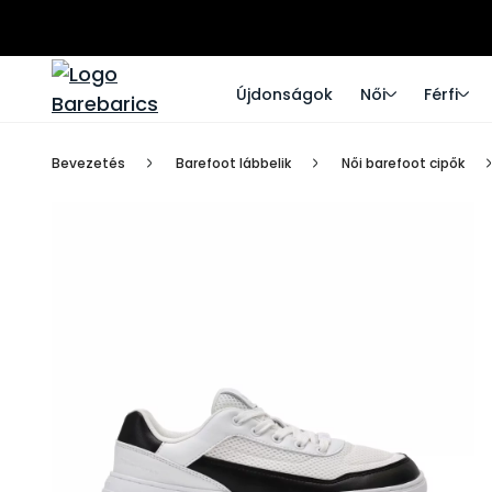
Újdonságok
Női
Férfi
Bevezetés
Barefoot lábbelik
Női barefoot cipők