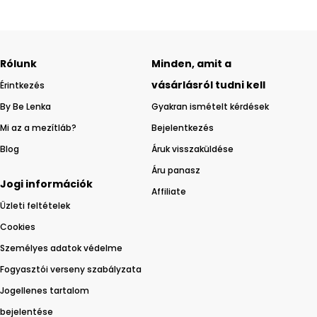
Rólunk
Minden, amit a
vásárlásról tudni kell
Érintkezés
By Be Lenka
Gyakran ismételt kérdések
Mi az a mezítláb?
Bejelentkezés
Blog
Áruk visszaküldése
Áru panasz
Jogi információk
Affiliate
Üzleti feltételek
Cookies
Személyes adatok védelme
Fogyasztói verseny szabályzata
Jogellenes tartalom
bejelentése