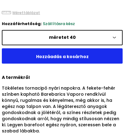
Mérettáblázat
Hozzáférhetőség:
Szállításra kész
méretet 40
A termékről
Tökéletes tornacipő nyári napokra. A fekete-fehér
színben kapható Barebarics Vaporo rendkívül
könnyű, rugalmas és kényelmes, még akkor is, ha
egész nap talpon van. A légáteresztő anyagok
gondoskodnak a jólétéről, a színes részletek pedig
gondoskodnak arról, hogy mindig stílusosan nézzen
ki. Legyen barefoot egész nyáron, szeressen bele a
szabad lábakba.