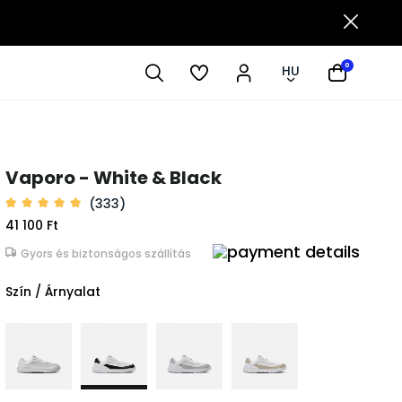
0
HU
Vaporo - White & Black
(333)
41 100 Ft
Gyors és biztonságos szállítás
Szín / Árnyalat