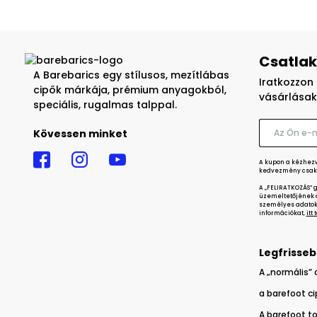
Csatlak
A Barebarics egy stílusos, mezítlábas
Iratkozzon 
cipők márkája, prémium anyagokból,
vásárlásak
speciális, rugalmas talppal.
Kövessen minket
A kupon a kézhezvé
kedvezmény csak 
A „FELIRATKOZÁS” 
üzemeltetőjének a
személyes adatok 
információkat,
itt
Legfrisseb
A „normális” 
a barefoot c
A barefoot to