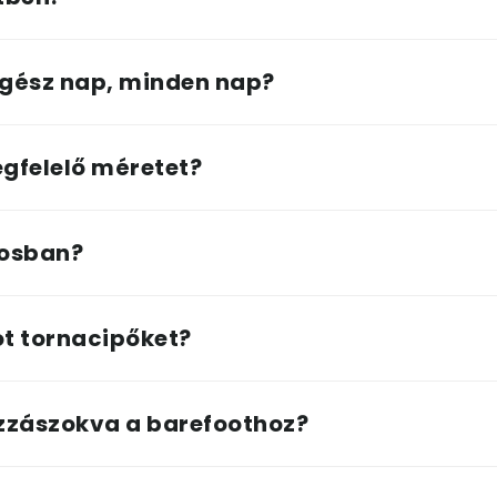
gész nap, minden nap?
gfelelő méretet?
rosban?
t tornacipőket?
zzászokva a barefoothoz?