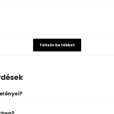
Töltsön be többet
rdések
 előnyei?
etben?