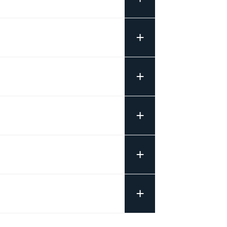
+
+
+
+
+