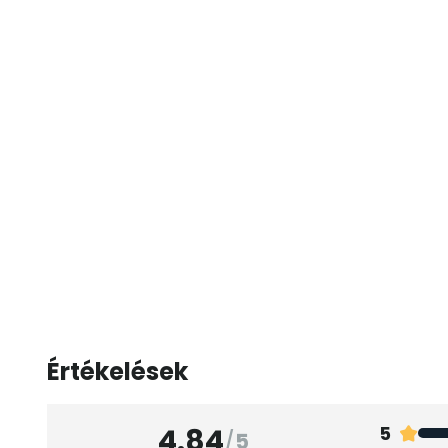
Értékelések
4.84
5
/
5