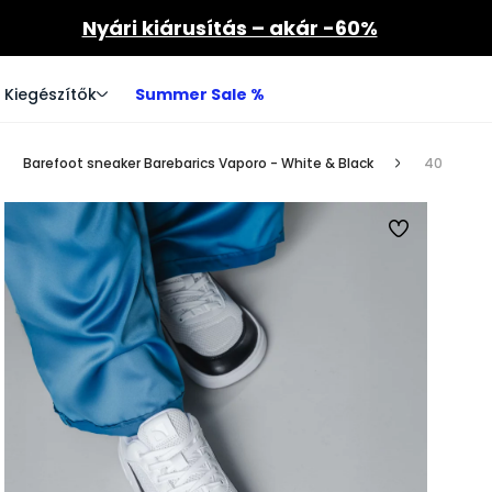
Nyári kiárusítás – akár -60%
Kiegészítők
Summer Sale %
Barefoot sneaker Barebarics Vaporo - White & Black
40