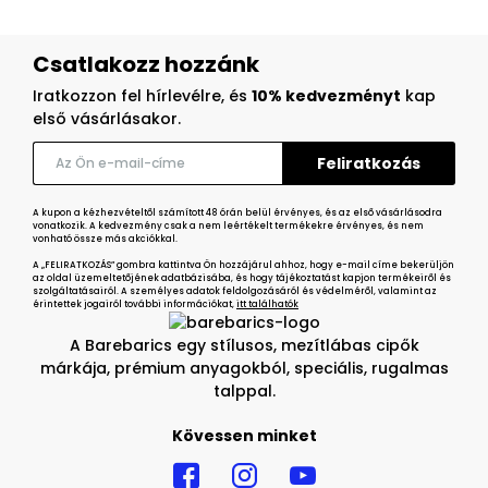
Csatlakozz hozzánk
Iratkozzon fel hírlevélre, és
10% kedvezményt
kap
első vásárlásakor.
A kupon a kézhezvételtől számított 48 órán belül érvényes, és az első vásárlásodra
vonatkozik. A kedvezmény csak a nem leértékelt termékekre érvényes, és nem
vonható össze más akciókkal.
A „FELIRATKOZÁS” gombra kattintva Ön hozzájárul ahhoz, hogy e-mail címe bekerüljön
az oldal üzemeltetőjének adatbázisába, és hogy tájékoztatást kapjon termékeiről és
szolgáltatásairól. A személyes adatok feldolgozásáról és védelméről, valamint az
érintettek jogairól további információkat,
itt találhatók
A Barebarics egy stílusos, mezítlábas cipők
márkája, prémium anyagokból, speciális, rugalmas
talppal.
Kövessen minket