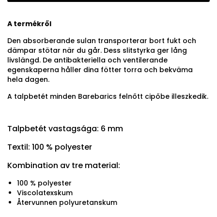
A termékről
Den absorberande sulan transporterar bort fukt och
dämpar stötar när du går. Dess slitstyrka ger lång
livslängd. De antibakteriella och ventilerande
egenskaperna håller dina fötter torra och bekväma
hela dagen.
A talpbetét minden Barebarics felnőtt cipőbe illeszkedik.
Talpbetét vastagsága: 6 mm
Textil: 100 % polyester
Kombination av tre material:
100 % polyester
Viscolatexskum
Återvunnen polyuretanskum