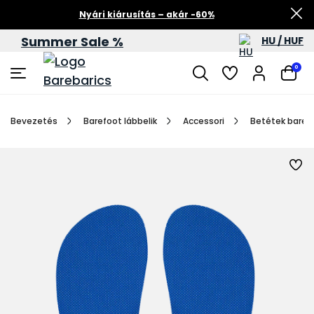
Nyári kiárusítás – akár -60%
Summer Sale %
HU / HUF
0
Bevezetés
Barefoot lábbelik
Accessori
Betétek baref