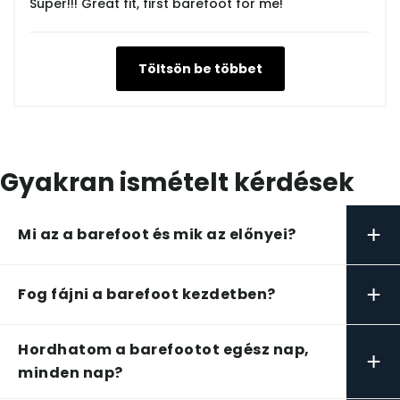
Súper!!! Great fit, first barefoot for me!
Töltsön be többet
Gyakran ismételt kérdések
+
Mi az a barefoot és mik az előnyei?
+
Fog fájni a barefoot kezdetben?
Hordhatom a barefootot egész nap,
+
minden nap?