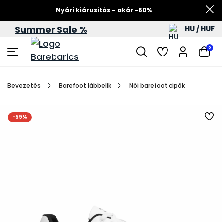
Nyári kiárusítás – akár -60%
Summer Sale %
HU / HUF
0
Bevezetés
Barefoot lábbelik
Női barefoot cipők
-59%