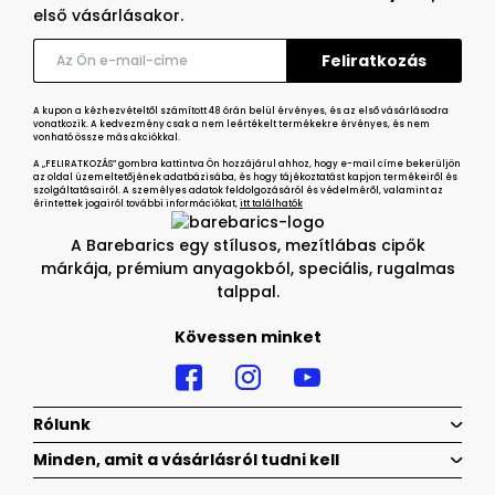
első vásárlásakor.
A kupon a kézhezvételtől számított 48 órán belül érvényes, és az első vásárlásodra
vonatkozik. A kedvezmény csak a nem leértékelt termékekre érvényes, és nem
vonható össze más akciókkal.
A „FELIRATKOZÁS” gombra kattintva Ön hozzájárul ahhoz, hogy e-mail címe bekerüljön
az oldal üzemeltetőjének adatbázisába, és hogy tájékoztatást kapjon termékeiről és
szolgáltatásairól. A személyes adatok feldolgozásáról és védelméről, valamint az
érintettek jogairól további információkat,
itt találhatók
A Barebarics egy stílusos, mezítlábas cipők
márkája, prémium anyagokból, speciális, rugalmas
talppal.
Kövessen minket
Rólunk
Minden, amit a vásárlásról tudni kell