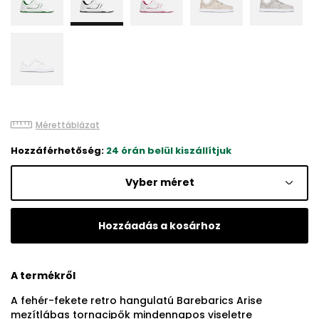
Mérettáblázat
Hozzáférhetőség:
24 órán belül kiszállítjuk
Vyber méret
Hozzáadás a kosárhoz
A termékről
A fehér-fekete retro hangulatú Barebarics Arise
mezítlábas tornacipők mindennapos viseletre