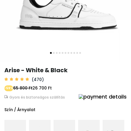
Arise - White & Black
(470)
65 800 Ft
26 700 Ft
-59%
Gyors és biztonságos szállítás
Szín / Árnyalat