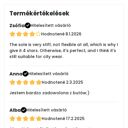
Termékértékelések
Zsófia
Hitelesített vásárló
Hodnotené
8.1.2026
The sole is very stiff, not flexible at all, which is why I
give it 4 stars. Otherwise, it's perfect, and I think it's
still suitable for city wear.
Anna
Hitelesített vásárló
Hodnotené
2.3.2025
Jestem bardzo zadowolona z butów;)
Alba
Hitelesített vásárló
Hodnotené
17.2.2025