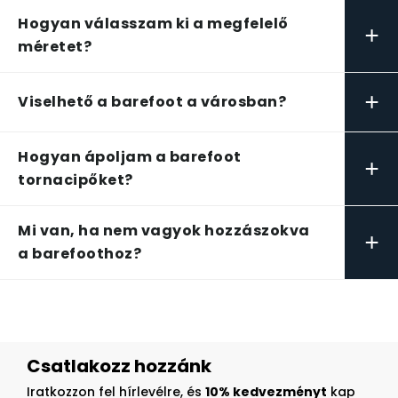
Hogyan válasszam ki a megfelelő
+
méretet?
+
Viselhető a barefoot a városban?
Hogyan ápoljam a barefoot
+
tornacipőket?
Mi van, ha nem vagyok hozzászokva
+
a barefoothoz?
Csatlakozz hozzánk
Iratkozzon fel hírlevélre, és
10% kedvezményt
kap