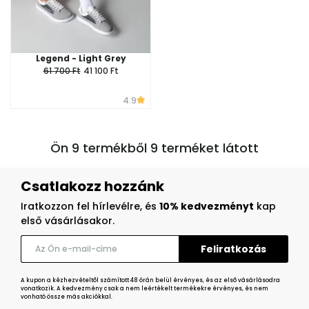
Legend - Light Grey
61 700 Ft
41 100 Ft
4.9
Ön 9 termékből 9 terméket látott
Csatlakozz hozzánk
Iratkozzon fel hírlevélre, és
10% kedvezményt
kap
első vásárlásakor.
A kupon a kézhezvételtől számított 48 órán belül érvényes, és az első vásárlásodra
vonatkozik. A kedvezmény csak a nem leértékelt termékekre érvényes, és nem
vonható össze más akciókkal.