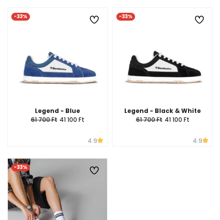
-33%
-33%
Legend - Blue
Legend - Black & White
61 700 Ft
41 100 Ft
61 700 Ft
41 100 Ft
4.9
4.9
-33%