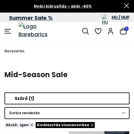
Nyári kiárusítás – akár -60%
Summer Sale %
HU / HUF
0
Bevezetés
Mid-Season Sale
Szűrő
(1)
Sorba rendezés
Akció:
igen
Kiválasztás visszavonása