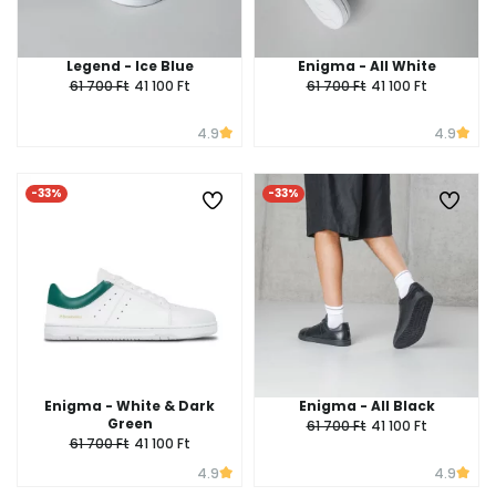
Legend - Ice Blue
Enigma - All White
61 700 Ft
41 100 Ft
61 700 Ft
41 100 Ft
4.9
4.9
-33%
-33%
Enigma - White & Dark
Enigma - All Black
Green
61 700 Ft
41 100 Ft
61 700 Ft
41 100 Ft
4.9
4.9