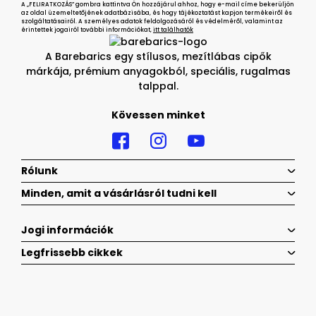
A „FELIRATKOZÁS” gombra kattintva Ön hozzájárul ahhoz, hogy e-mail címe bekerüljön
az oldal üzemeltetőjének adatbázisába, és hogy tájékoztatást kapjon termékeiről és
szolgáltatásairól. A személyes adatok feldolgozásáról és védelméről, valamint az
érintettek jogairól további információkat,
itt találhatók
A Barebarics egy stílusos, mezítlábas cipők
márkája, prémium anyagokból, speciális, rugalmas
talppal.
Kövessen minket
Rólunk
Minden, amit a vásárlásról tudni kell
Jogi információk
Legfrissebb cikkek