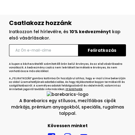
Csatlakozz hozzánk
Iratkozzon fel hírlevélre, és
10% kedvezményt
kap
első vásárlásakor.
A kupon a kézhezvételtől számított 48 órán belül érvényes, és az első vásárlásodra
vonatkozik. A kedvezmény csak a nem leértékelt termékekre érvényes, és nem
vonható össze más akciókkal.
A „FELIRATKOZÁS” gombra kattintva Ön hozzájárul ahhoz, hogy e-mail címe bekerüljön
az oldal üzemeltetőjének adatbázisába, és hogy tájékoztatást kapjon termékeiről és
szolgáltatásairól. A személyes adatok feldolgozásáról és védelméről, valamint az
érintettek jogairól további információkat,
itt találhatók
A Barebarics egy stílusos, mezítlábas cipők
márkája, prémium anyagokból, speciális, rugalmas
talppal.
Kövessen minket