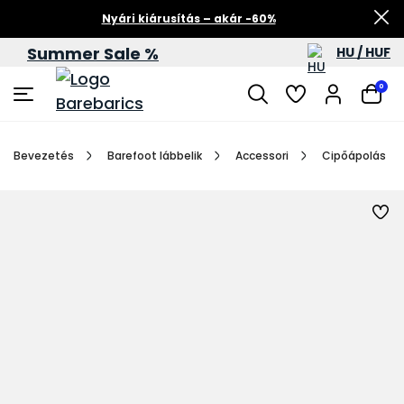
Nyári kiárusítás – akár -60%
Summer Sale %
HU / HUF
0
Bevezetés
Barefoot lábbelik
Accessori
Cipőápolás