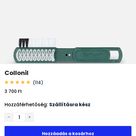
Collonil
(114)
3 700 Ft
Hozzáférhetőség:
Szállításra kész
−
+
Hozzáadás a kosárhoz