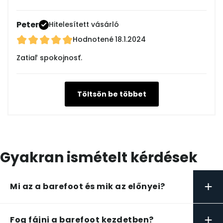
Peter
Hitelesített vásárló
Hodnotené
18.1.2024
Zatiaľ spokojnosť.
Töltsön be többet
Gyakran ismételt kérdések
+
Mi az a barefoot és mik az előnyei?
+
Fog fájni a barefoot kezdetben?