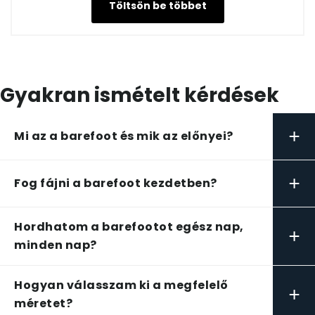
Töltsön be többet
Gyakran ismételt kérdések
+
Mi az a barefoot és mik az előnyei?
+
Fog fájni a barefoot kezdetben?
Hordhatom a barefootot egész nap,
+
minden nap?
Hogyan válasszam ki a megfelelő
+
méretet?