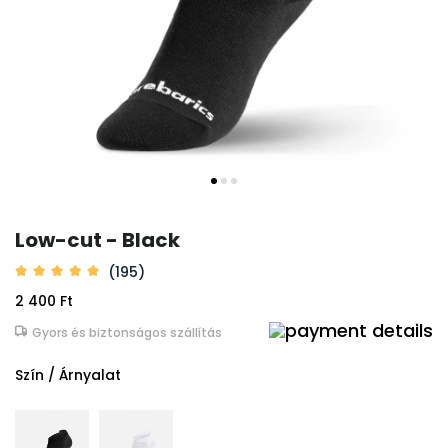
Low-cut - Black
(195)
2 400 Ft
Gyors és biztonságos szállítás
Szín / Árnyalat