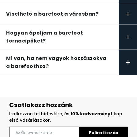
+
Viselhető a barefoot a városban?
Hogyan ápoljam a barefoot
+
tornacipőket?
Mi van, ha nem vagyok hozzászokva
+
a barefoothoz?
Csatlakozz hozzánk
Iratkozzon fel hírlevélre, és
10% kedvezményt
kap
első vásárlásakor.