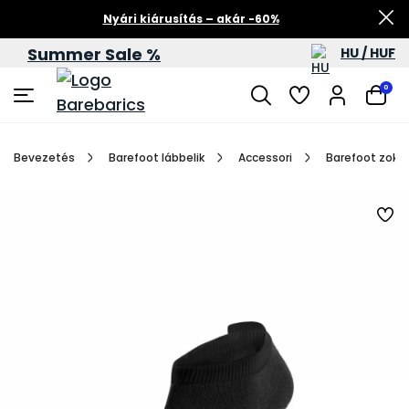
Nyári kiárusítás – akár -60%
Summer Sale %
HU / HUF
0
Bevezetés
Barefoot lábbelik
Accessori
Barefoot zokni