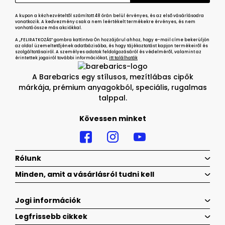
A kupon a kézhezvételtől számított 48 órán belül érvényes, és az első vásárlásodra
vonatkozik. A kedvezmény csak a nem leértékelt termékekre érvényes, és nem
vonható össze más akciókkal.
A „FELIRATKOZÁS” gombra kattintva Ön hozzájárul ahhoz, hogy e-mail címe bekerüljön
az oldal üzemeltetőjének adatbázisába, és hogy tájékoztatást kapjon termékeiről és
szolgáltatásairól. A személyes adatok feldolgozásáról és védelméről, valamint az
érintettek jogairól további információkat,
itt találhatók
A Barebarics egy stílusos, mezítlábas cipők
márkája, prémium anyagokból, speciális, rugalmas
talppal.
Kövessen minket
Rólunk
Minden, amit a vásárlásról tudni kell
Jogi információk
Legfrissebb cikkek