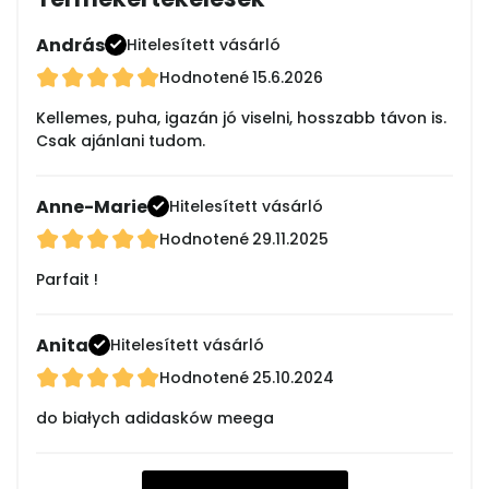
András
Hitelesített vásárló
Hodnotené
15.6.2026
Kellemes, puha, igazán jó viselni, hosszabb távon is.
Csak ajánlani tudom.
Anne-Marie
Hitelesített vásárló
Hodnotené
29.11.2025
Parfait !
Anita
Hitelesített vásárló
Hodnotené
25.10.2024
do białych adidasków meega