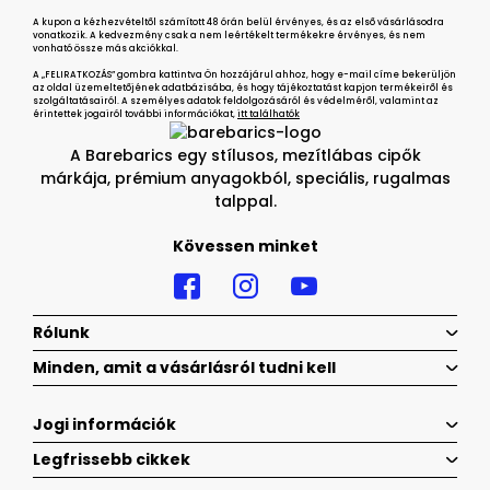
A kupon a kézhezvételtől számított 48 órán belül érvényes, és az első vásárlásodra
vonatkozik. A kedvezmény csak a nem leértékelt termékekre érvényes, és nem
vonható össze más akciókkal.
A „FELIRATKOZÁS” gombra kattintva Ön hozzájárul ahhoz, hogy e-mail címe bekerüljön
az oldal üzemeltetőjének adatbázisába, és hogy tájékoztatást kapjon termékeiről és
szolgáltatásairól. A személyes adatok feldolgozásáról és védelméről, valamint az
érintettek jogairól további információkat,
itt találhatók
A Barebarics egy stílusos, mezítlábas cipők
márkája, prémium anyagokból, speciális, rugalmas
talppal.
Kövessen minket
Rólunk
Minden, amit a vásárlásról tudni kell
Jogi információk
Legfrissebb cikkek