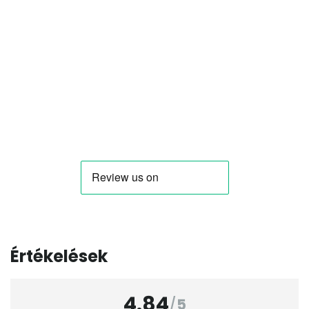
Értékelések
4.84
/
5