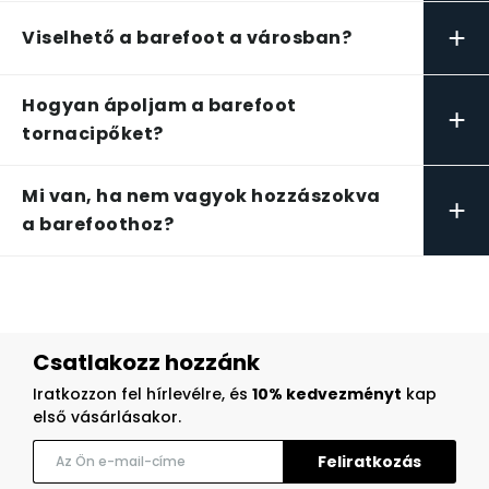
+
Viselhető a barefoot a városban?
Hogyan ápoljam a barefoot
+
tornacipőket?
Mi van, ha nem vagyok hozzászokva
+
a barefoothoz?
Csatlakozz hozzánk
Iratkozzon fel hírlevélre, és
10% kedvezményt
kap
első vásárlásakor.