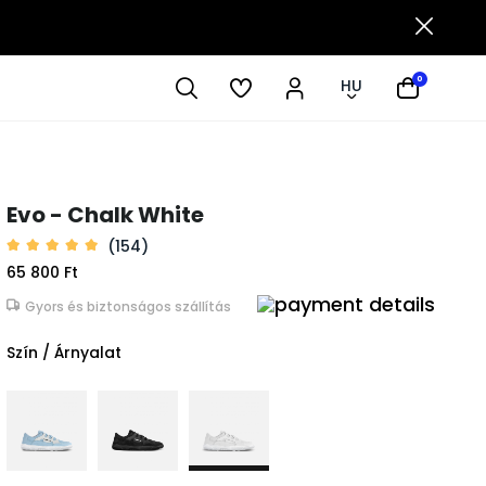
0
HU
Evo - Chalk White
(154)
65 800 Ft
Gyors és biztonságos szállítás
Szín / Árnyalat