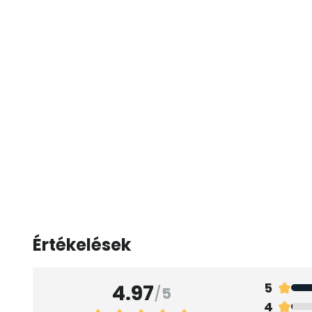
Értékelések
4.97
5
/
5
4