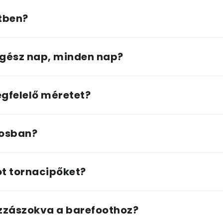
etben?
gész nap, minden nap?
gfelelő méretet?
rosban?
t tornacipőket?
zzászokva a barefoothoz?