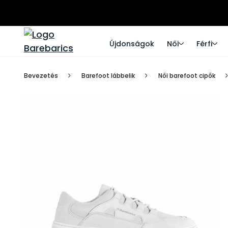
Újdonságok
Női
Férfi
Bevezetés
Barefoot lábbelik
Női barefoot cipők