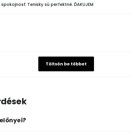
spokojnosť. Tenisky sú perfektné. ĎAKUJEM
Töltsön be többet
rdések
 előnyei?