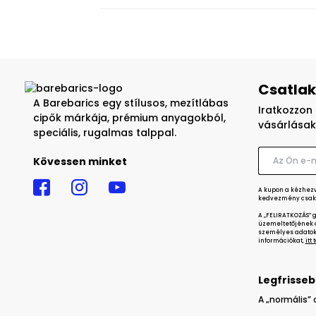
Csatlak
A Barebarics egy stílusos, mezítlábas
Iratkozzon 
cipők márkája, prémium anyagokból,
vásárlásak
speciális, rugalmas talppal.
Kövessen minket
A kupon a kézhezvé
kedvezmény csak 
A „FELIRATKOZÁS” 
üzemeltetőjének a
személyes adatok 
információkat,
itt
Legfrisseb
A „normális” 