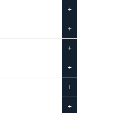
+
+
+
+
+
+