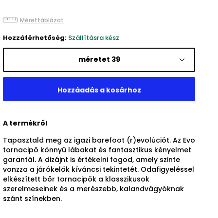
Mérettáblázat
Hozzáférhetőség:
Szállításra kész
méretet 39
A termékről
Tapasztald meg az igazi barefoot (r)evolúciót. Az Evo
tornacipő könnyű lábakat és fantasztikus kényelmet
garantál. A dizájnt is értékelni fogod, amely szinte
vonzza a járókelők kíváncsi tekintetét. Odafigyeléssel
elkészített bőr tornacipők a klasszikusok
szerelmeseinek és a merészebb, kalandvágyóknak
szánt színekben.