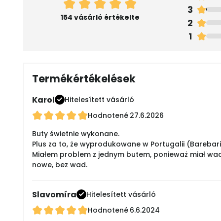
3
154 vásárló értékelte
2
1
Termékértékelések
Karol
Hitelesített vásárló
Hodnotené
27.6.2026
Buty świetnie wykonane.
Plus za to, że wyprodukowane w Portugalii (Barebaric
Miałem problem z jednym butem, ponieważ miał wadę
nowe, bez wad.
Slavomíra
Hitelesített vásárló
Hodnotené
6.6.2024