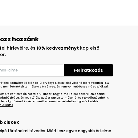
ozz hozzánk
fel hírlevélre, és
10% kedvezményt
kap első
or.
teltől számított 48 órán belül érvényes, és az első vásárlásodra vonatkozik. A
a nem leértékelt termékekre érvényes, és nem vonható össze más akciókkal.
gombra kattintva Ön hozzájárul ahhoz, hogy e-mail címe bekerüljön az oldal
datbázisába, és hogy tájékoztatást kapjon termékeiről és szolgáltatásairól. A
feldolgozásáról és védelméről, valamint az érintettek jogairól további
 találhatók
b cikkek
cipő történelmi tévedés: Miért lesz egyre nagyobb értelme