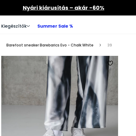
Nyári kiárusítás – akár -60%
Kiegészítők
Summer Sale %
Barefoot sneaker Barebarics Evo - Chalk White
39