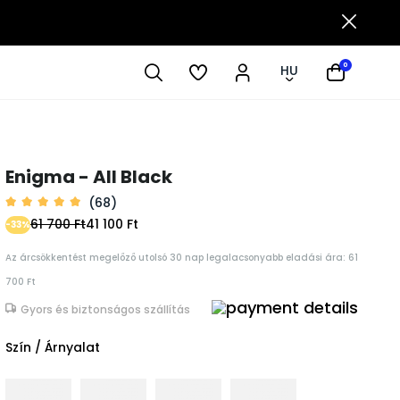
0
HU
Enigma - All Black
(68)
61 700 Ft
41 100 Ft
-33%
Az árcsökkentést megelőző utolsó 30 nap legalacsonyabb eladási ára: 61
700 Ft
Gyors és biztonságos szállítás
Szín / Árnyalat