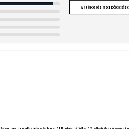
Értékelés hozzáadás
less, as I really wish it has 41.5 size. While 42 slightly roomy 