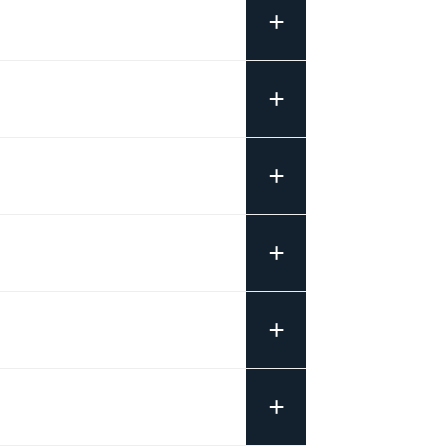
+
+
+
+
+
+