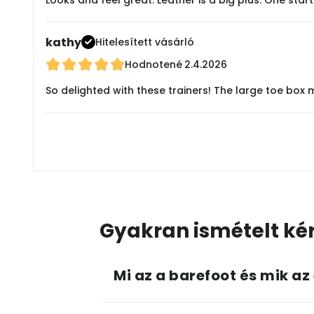
kathy
Hitelesített vásárló
Hodnotené
2.4.2026
So delighted with these trainers! The large toe box
Gyakran ismételt ké
Mi az a barefoot és mik az