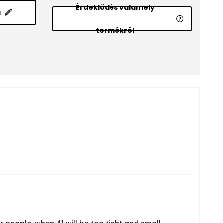
Érdeklődés valamely
a
termékről
for people, when 41 will be too tight and small.