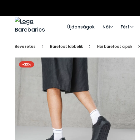
Újdonságok
Női
Férfi
Bevezetés
Barefoot lábbelik
Női barefoot cipők
-33%