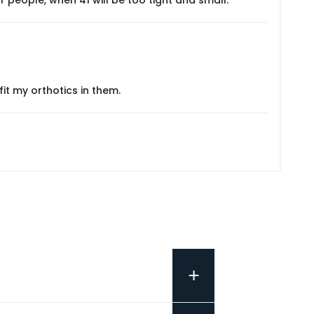
it my orthotics in them.
+