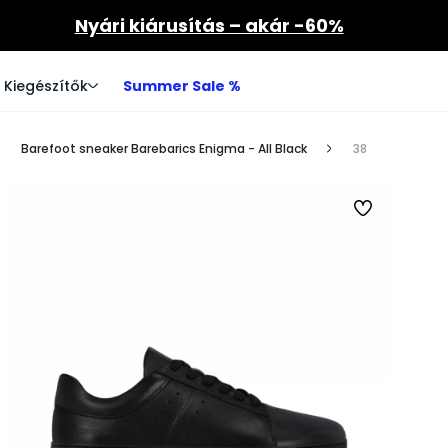
Nyári kiárusítás – akár -60%
Kiegészítők
Summer Sale %
Barefoot sneaker Barebarics Enigma - All Black
38