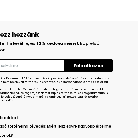
ozz hozzánk
fel hírlevélre, és
10% kedvezményt
kap első
or.
teltől számított 48 órán belül érvényes, és az első vásárlásodra vonatkozik. A
a nem leértékelt termékekre érvényes, és nem vonható össze más akciókkal.
gombra kattintva Ön hozzájárul ahhoz, hogy e-mail címe bekerüljön az oldal
datbázisába, és hogy tájékoztatást kapjon termékeiről és szolgáltatásairól. A
feldolgozásáról és védelméről, valamint az érintettek jogairól további
 találhatók
b cikkek
cipő történelmi tévedés: Miért lesz egyre nagyobb értelme
ipőnek?