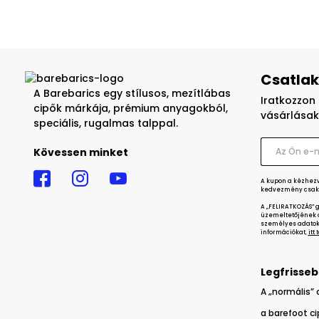
Csatlak
A Barebarics egy stílusos, mezítlábas
Iratkozzon 
cipők márkája, prémium anyagokból,
vásárlásak
speciális, rugalmas talppal.
Kövessen minket
A kupon a kézhezvé
kedvezmény csak 
A „FELIRATKOZÁS” 
üzemeltetőjének a
személyes adatok 
információkat,
itt
Legfrisseb
A „normális” 
a barefoot c