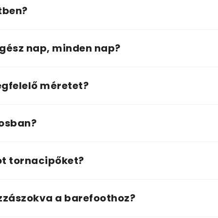
etben?
gész nap, minden nap?
gfelelő méretet?
rosban?
t tornacipőket?
zzászokva a barefoothoz?