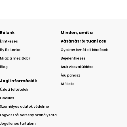
Rólunk
Minden, amit a
vásárlásról tudni kell
Érintkezés
By Be Lenka
Gyakran ismételt kérdések
Mi az a mezítláb?
Bejelentkezés
Blog
Áruk visszaküldése
Áru panasz
Jogi információk
Affiliate
Üzleti feltételek
Cookies
Személyes adatok védelme
Fogyasztói verseny szabályzata
Jogellenes tartalom