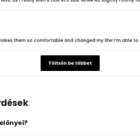
 makes them so comfortable and changed my life! I’m able to f
Töltsön be többet
rdések
 előnyei?