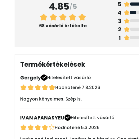
4.85
5
/
5
4
3
68 vásárló értékelte
2
1
Termékértékelések
Gergely
Hitelesített vásárló
Hodnotené
7.8.2026
Nagyon kényelmes. Szép is.
IVAN AFANASYEU
Hitelesített vásárló
Hodnotené
5.3.2026
Looks and feel great. Leather is a big plus. One start 